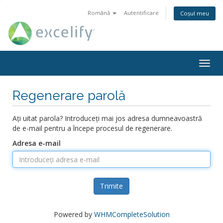
Română
Autentificare
Coșul meu
Navi
Togg
Regenerare parolă
Ați uitat parola? Introduceți mai jos adresa dumneavoastră
de e-mail pentru a începe procesul de regenerare.
Adresa e-mail
Trimite
Powered by
WHMCompleteSolution